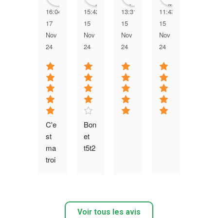
16:04
15:42
13:31
11:43
10:52
17
15
15
15
14
Nov
Nov
Nov
Nov
Nov
24
24
24
24
24
C'e
Bon 
st 
et 
ma 
t5t2
troi
siè
me 
inst
allat
Voir tous les avis
ion 