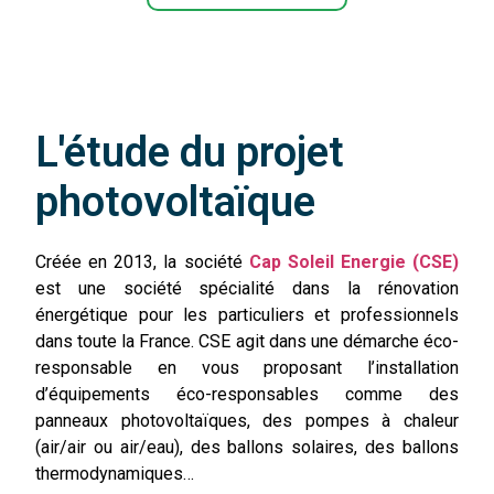
pho
tov
oltaï
que 
en 
L'étude du projet
10 
ans 
photovoltaïque
et 
c'es
Créée en 2013,
la société
Cap Soleil Energie (CSE)
t la 
est une société spécialité dans la rénovation
pre
énergétique pour les particuliers et professionnels
miè
dans toute la France. CSE agit dans une démarche éco-
re 
responsable en vous proposant l’installation
fois 
d’équipements éco-responsables comme des
où 
panneaux photovoltaïques, des pompes à chaleur
je 
(air/air ou air/eau), des ballons solaires, des ballons
n'ai 
thermodynamiques…
pas 